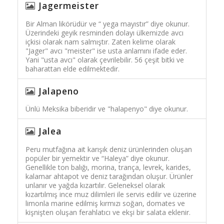
Jagermeister
Bir Alman likörüdür ve “ yega mayıstır” diye okunur.
Üzerindeki geyik resminden dolayı ülkemizde avcı
içkisi olarak nam salmıştır. Zaten kelime olarak
"Jager" avcı "meister" ise usta anlamını ifade eder.
Yani "usta avcı" olarak çevrilebilir. 56 çeşit bitki ve
baharattan elde edilmektedir.
Jalapeno
Ünlü Meksika biberidir ve "halapenyo" diye okunur.
Jalea
Peru mutfağına ait karışık deniz ürünlerinden oluşan
popüler bir yemektir ve “Haleya” diye okunur.
Genellikle ton balığı, morina, trança, levrek, karides,
kalamar ahtapot ve deniz tarağından oluşur. Ürünler
unlanır ve yağda kızartılır. Geleneksel olarak
kızartılmış ince muz dilimleri ile servis edilir ve üzerine
limonla marine edilmiş kırmızı soğan, domates ve
kişnişten oluşan ferahlatıcı ve ekşi bir salata eklenir.