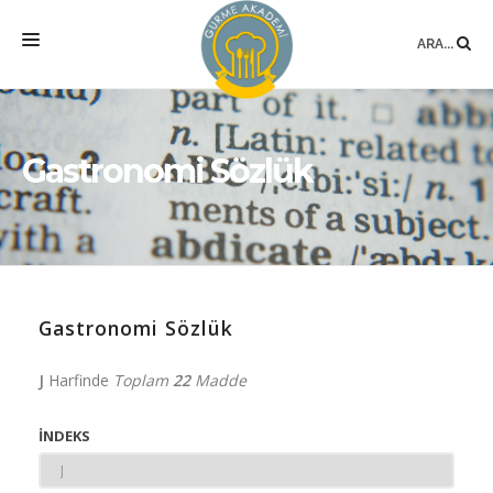
ARA...
ANASAYFA
MEKAN
Gastronomi Sözlük
EĞITIMLER
DANIŞMANLIK
YAZARLAR
Gastronomi Sözlük
BLOG
SÖZLÜK
J
Harfinde
Toplam
22
Madde
İNDEKS