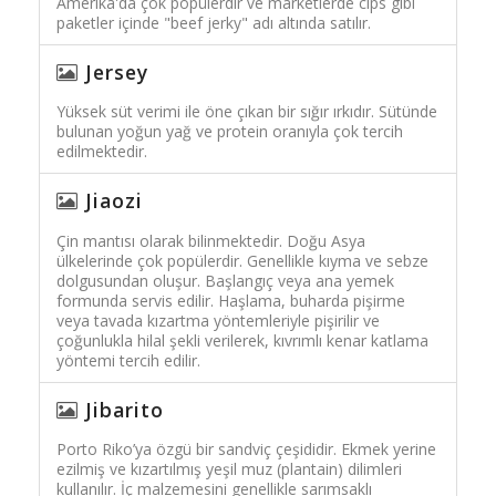
Amerika'da çok popülerdir ve marketlerde cips gibi
paketler içinde "beef jerky" adı altında satılır.
Jersey
Yüksek süt verimi ile öne çıkan bir sığır ırkıdır. Sütünde
bulunan yoğun yağ ve protein oranıyla çok tercih
edilmektedir.
Jiaozi
Çin mantısı olarak bilinmektedir. Doğu Asya
ülkelerinde çok popülerdir. Genellikle kıyma ve sebze
dolgusundan oluşur. Başlangıç veya ana yemek
formunda servis edilir. Haşlama, buharda pişirme
veya tavada kızartma yöntemleriyle pişirilir ve
çoğunlukla hilal şekli verilerek, kıvrımlı kenar katlama
yöntemi tercih edilir.
Jibarito
Porto Riko’ya özgü bir sandviç çeşididir. Ekmek yerine
ezilmiş ve kızartılmış yeşil muz (plantain) dilimleri
kullanılır. İç malzemesini genellikle sarımsaklı