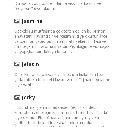
Dünyaca çok popüler İrlanda viski markasıdır ve
"ceymsın" diye okunur.
Jasmine
Uzakdoğu mutfağında çok tercih edilen bu pirincin
anavatanı Tayland’dır ve “cezmin” diye okunur. İnce
ve uzun bir yapısı bu pirincin hafif şekerli bir tadı ve
muhteşem bir aroması vardır. Pişirildiğinde yumuşak
ve yapışkan bir dokuya bürünür.
Jelatin
Özellikle tatlılara kıvam vermek için kullanılan toz
yada tabaka halindeki kıvam verici. Orjinalde gelatine
diye yazılır.
Jerky
Et kurutma işlemini ifade eder. Şerit halindeki
kurutulmuş etler için kullanılan bir terimdir ve "cerki"
diye okunur. Etler önce yağlarından ayrılır, sonra
şeritler halinde kesilir ve akabinde kurutulur.