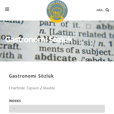
ARA...
ANASAYFA
MEKAN
Gastronomi Sözlük
EĞITIMLER
DANIŞMANLIK
YAZARLAR
Gastronomi Sözlük
BLOG
SÖZLÜK
I
Harfinde
Toplam
2
Madde
İNDEKS