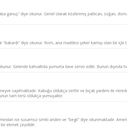
aba ganuş" diye okunur. Genel olarak közlenmiş patlıcan, soğan, doma
e "bakardi" diye okunur. Rom, ana maddesi şeker kamışı olan bir içki t
kunur. Gelende kahvaltıda yumurta ilave servis edilir. Bunun dışında h
yve sayılmaktadır. Kabuğu oldukça serttir ve bıçak yardımı ile nerede
uğunun tam tersi oldukça yumuşaktır.
ından ise susamsız simiti andırır ve "begıl" diye okunmaktadır. Amerik
bir ekmek çeşididir.