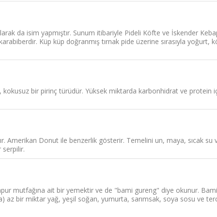
rak da isim yapmıştır. Sunum itibariyle Pideli Köfte ve İskender Kebap i
arabiberdir. Küp küp doğranmış tırnak pide üzerine sırasıyla yoğurt, k
i, kokusuz bir pirinç türüdür. Yüksek miktarda karbonhidrat ve protein içe
. Amerikan Donut ile benzerlik gösterir. Temelini un, maya, sıcak su 
serpilir.
r mutfağına ait bir yemektir ve de "bami gureng" diye okunur. Bami g
z bir miktar yağ, yeşil soğan, yumurta, sarımsak, soya sosu ve terci