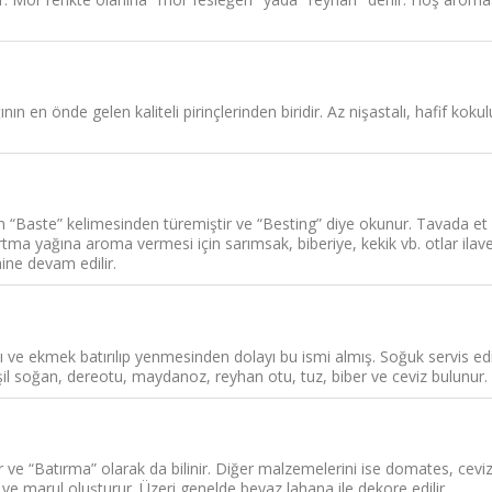
 en önde gelen kaliteli pirinçlerinden biridir. Az nişastalı, hafif kokulu
“Baste” kelimesinden türemiştir ve “Besting” diye okunur. Tavada et kı
zartma yağına aroma vermesi için sarımsak, biberiye, kekik vb. otlar ilave
mine devam edilir.
 ve ekmek batırılıp yenmesinden dolayı bu ismi almış. Soğuk servis edili
l soğan, dereotu, maydanoz, reyhan otu, tuz, biber ve ceviz bulunur.
 ve “Batırma” olarak da bilinir. Diğer malzemelerini ise domates, ceviz, 
ve marul oluşturur. Üzeri genelde beyaz lahana ile dekore edilir.