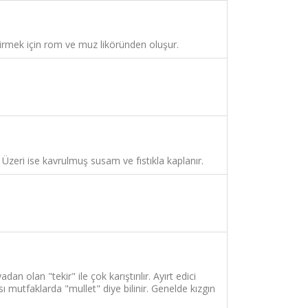
irmek için rom ve muz liköründen oluşur.
Üzeri ise kavrulmuş susam ve fıstıkla kaplanır.
an olan "tekir" ile çok karıştırılır. Ayırt edici
ası mutfaklarda "mullet" diye bilinir. Genelde kızgın