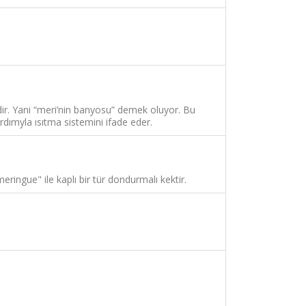
idir. Yani “meri’nin banyosu” demek oluyor. Bu
ardımyla ısıtma sistemini ifade eder.
eringue" ile kaplı bir tür dondurmalı kektir.