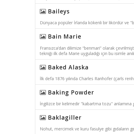
Baileys
Dünyaca popüler İrlanda kökenli bir likördür ve "
Bain Marie
Fransızca’dan dilimize “benmari” olarak çevrilmişt
tekniği ilk defa Marie uyguladığı için bu isimle an
Baked Alaska
İlk defa 1876 yılında Charles Ranhofer (çarls renho
Baking Powder
İngilizce bir kelimedir "kabartma tozu" anlamına g
Baklagiller
Nohut, mercimek ve kuru fasulye gibi gıdaların ge