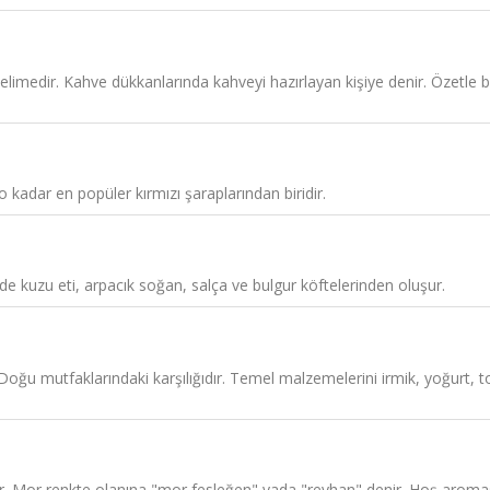
limedir. Kahve dükkanlarında kahveyi hazırlayan kişiye denir. Özetle 
ir o kadar en popüler kırmızı şaraplarından biridir.
e kuzu eti, arpacık soğan, salça ve bulgur köftelerinden oluşur.
Doğu mutfaklarındaki karşılığıdır. Temel malzemelerini irmik, yoğurt, t
unur. Mor renkte olanına "mor fesleğen" yada "reyhan" denir. Hoş arom