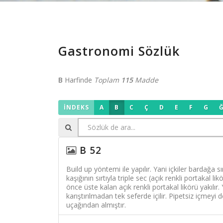
Gastronomi Sözlük
B
Harfinde
Toplam
115
Madde
İNDEKS
A
B
C
Ç
D
E
F
G
B 52
Build up yöntemi ile yapılır. Yani içkiler bardağa
kaşığının sırtıyla triple sec (açık renkli portakal 
önce üste kalan açık renkli portakal likörü yakılı
karıştırılmadan tek seferde içilir. Pipetsiz içme
uçağından almıştır.