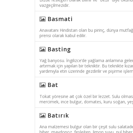
vazgeçilmezidir.
Basmati
Anavatanı Hindistan olan bu pirinç, dünya mutfağının
prensi olarak kabul edilir.
Basting
Yağ banyosu. İngilizce’de yağlama anlamına gelen 
artırmak için yapılan bir tekniktir. Bu teknikte kı
yardımıyla etin üzerinde gezdirilir ve pişirme işle
Bat
Tokat yöresine ait çok özel bir lezzet. Sulu olması
mercimek, ince bulgur, domates, kuru soğan, yeşi
Batırık
Ana malzemesi bulgur olan bir çeşit sulu salatadır
biber, maydonoz, fesleğen, limon suyu, pul biber 