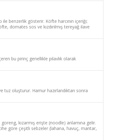
le benzerlik gösterir. Köfte harcının içeriği;
öfte, domates sos ve kızdırılmış tereyağ ilave
ren bu pirinç genellikle pilavlık olarak
ve tuz oluşturur. Hamur hazırlandıktan sonra
oreng, kızarmış erişte (noodle) anlamına gelir.
he göre çeşitli sebzeler (lahana, havuç, mantar,