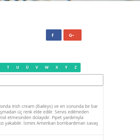
Ş
T
U
Ü
V
W
X
Y
Z
rasında Irish cream (Baileys) ve en sonunda bir bar
arışmadan üç renk elde edilir. Servis edilmeden
msil etmesinden dolayıdır. Pipet yardımıyla
ınızı yakabilir. İsmini Amerikan bombardıman savaş