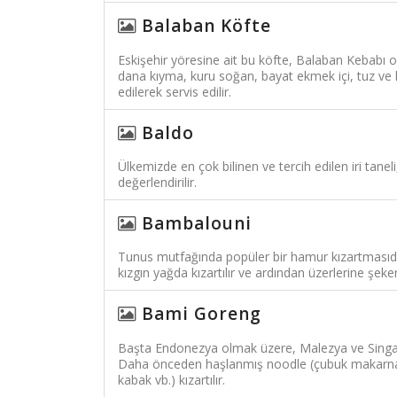
Balaban Köfte
Eskişehir yöresine ait bu köfte, Balaban Kebabı ola
dana kıyma, kuru soğan, bayat ekmek içi, tuz ve k
edilerek servis edilir.
Baldo
Ülkemizde en çok bilinen ve tercih edilen iri tanel
değerlendirilir.
Bambalouni
Tunus mutfağında popüler bir hamur kızartmasıdır
kızgın yağda kızartılır ve ardından üzerlerine şeker 
Bami Goreng
Başta Endonezya olmak üzere, Malezya ve Singapu
Daha önceden haşlanmış noodle (çubuk makarna) a
kabak vb.) kızartılır.