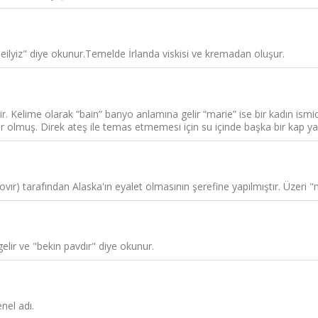
beilyiz" diye okunur.Temelde İrlanda viskisi ve kremadan oluşur.
ir. Kelime olarak “bain” banyo anlamına gelir “marie” ise bir kadın ism
ılır olmuş. Direk ateş ile temas etmemesi için su içinde başka bir kap y
vır) tarafından Alaska'ın eyalet olmasının şerefine yapılmıştır. Üzeri "m
elir ve "bekin pavdır" diye okunur.
nel adı.