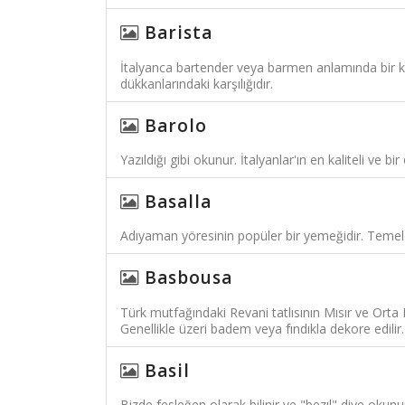
Barista
İtalyanca bartender veya barmen anlamında bir ke
dükkanlarındaki karşılığıdır.
Barolo
Yazıldığı gibi okunur. İtalyanlar'ın en kaliteli ve b
Basalla
Adıyaman yöresinin popüler bir yemeğidir. Temeld
Basbousa
Türk mutfağındaki Revani tatlısının Mısır ve Orta 
Genellikle üzeri badem veya fındıkla dekore edilir.
Basil
Bizde fesleğen olarak bilinir ve "bezıl" diye ok