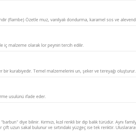
endir (flambe) Özetle muz, vanilyalı dondurma, karamel sos ve alevend
iç malzeme olarak lor peyniri tercih edilir.
r bir kurabiyedir. Temel malzemelerini un, şeker ve tereyağı oluşturur. 
irme usulünü ifade eder.
bun" diye bilinir. Kırmızı, kızıl renkli bir dip balık türüdür. Aynı familyad
ir çift uzun sakal bulunur ve sırtındaki yüzgeç ise tek renktir. Uluslarar