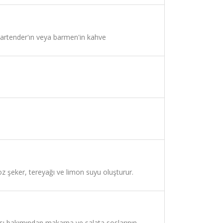
bartender'ın veya barmen'in kahve
oz şeker, tereyağı ve limon suyu oluşturur.
ası bakımından makarna ve salata soslarının