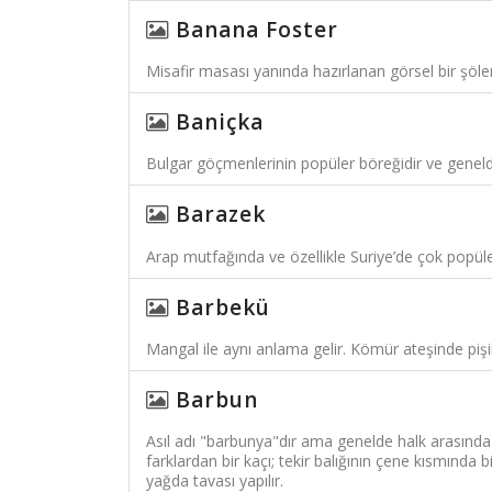
Banana Foster
Misafir masası yanında hazırlanan görsel bir şöl
Baniçka
Bulgar göçmenlerinin popüler böreğidir ve genelde 
Barazek
Arap mutfağında ve özellikle Suriye’de çok popüle
Barbekü
Mangal ile aynı anlama gelir. Kömür ateşinde piş
Barbun
Asıl adı "barbunya"dır ama genelde halk arasında "bar
farklardan bir kaçı; tekir balığının çene kısmında b
yağda tavası yapılır.