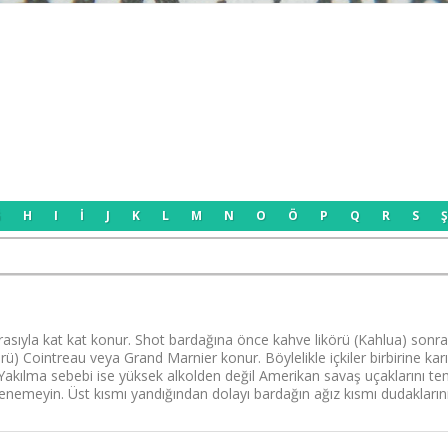
Ğ
H
I
İ
J
K
L
M
N
O
Ö
P
Q
R
S
 sırasıyla kat kat konur. Shot bardağına önce kahve likörü (Kahlua) son
likörü) Cointreau veya Grand Marnier konur. Böylelikle içkiler birbirine k
r. Yakılma sebebi ise yüksek alkolden değil Amerikan savaş uçaklarını te
yi denemeyin. Üst kısmı yandığından dolayı bardağın ağız kısmı dudaklar