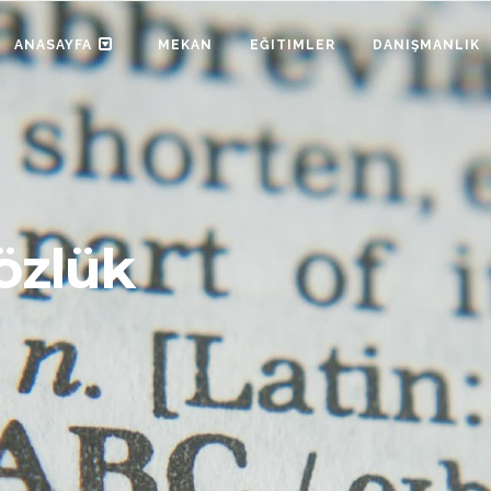
ANASAYFA
MEKAN
EĞITIMLER
DANIŞMANLIK
özlük