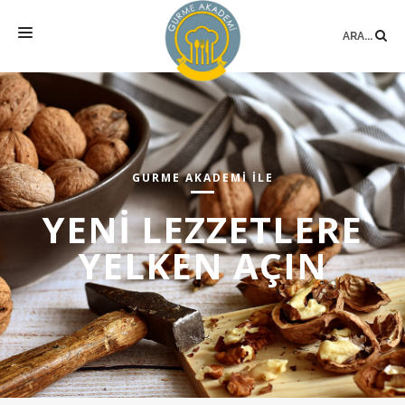
ARA...
ANASAYFA
MEKAN
EĞITIMLER
GURME AKADEMİ İLE
DANIŞMANLIK
YENİ LEZZETLERE
YAZARLAR
YELKEN AÇIN
BLOG
SÖZLÜK