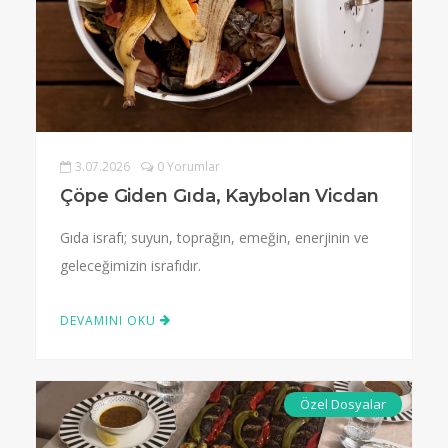
3.07.2026
0 Yorumlar
Çöpe Giden Gıda, Kaybolan Vicdan
Gıda israfı; suyun, toprağın, emeğin, enerjinin ve
geleceğimizin israfıdır.
DEVAMINI OKU
Özel Dosyalar