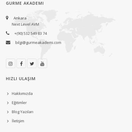
GURME AKADEMI
Ankara
Next Level AVM
+(90) 532 549 83 74
bilgi@gurmeakademi.com
HIZLI ULAŞIM
Hakkımızda
Eğitimler
Blog Yazıları
İletişim