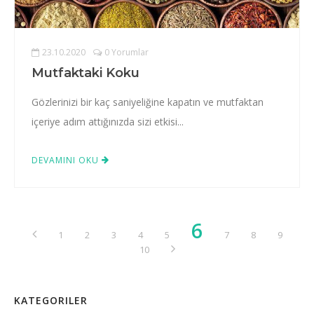
23.10.2020
0 Yorumlar
Mutfaktaki Koku
Gözlerinizi bir kaç saniyeliğine kapatın ve mutfaktan
içeriye adım attığınızda sizi etkisi...
DEVAMINI OKU
6
1
2
3
4
5
7
8
9
10
KATEGORILER