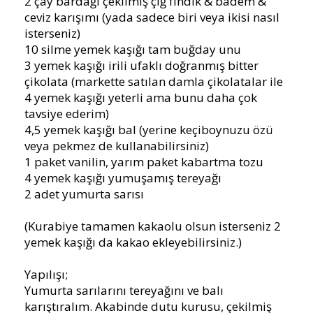
2 çay bardağı çekilmiş çiğ fındık & badem &
ceviz karışımı (yada sadece biri veya ikisi nasıl
isterseniz)
10 silme yemek kaşığı tam buğday unu
3 yemek kaşığı irili ufaklı doğranmış bitter
çikolata (markette satılan damla çikolatalar ile
4 yemek kaşığı yeterli ama bunu daha çok
tavsiye ederim)
4,5 yemek kaşığı bal (yerine keçiboynuzu özü
veya pekmez de kullanabilirsiniz)
1 paket vanilin, yarım paket kabartma tozu
4 yemek kaşığı yumuşamış tereyağı
2 adet yumurta sarısı
(Kurabiye tamamen kakaolu olsun isterseniz 2
yemek kaşığı da kakao ekleyebilirsiniz.)
Yapılışı;
Yumurta sarılarını tereyağını ve balı
karıştıralım. Akabinde dutu kurusu, çekilmiş