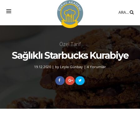
ARA...
ANASAYFA
Özel Tarif
MEKAN
Sağlıklı Starbucks Kurabiye
EĞITIMLER
19.12.2020
|
by Leyla Günbay
|
4 Yorumlar
DANIŞMANLIK
YAZARLAR
BLOG
SÖZLÜK