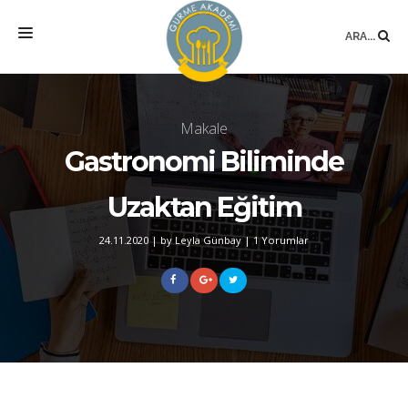
ARA...
ANASAYFA
Makale
MEKAN
Gastronomi Biliminde
EĞITIMLER
DANIŞMANLIK
Uzaktan Eğitim
YAZARLAR
24.11.2020
|
by Leyla Günbay
|
1 Yorumlar
BLOG
SÖZLÜK