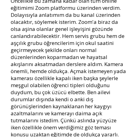
Öncelikle bu zamana kadar olan tüm online
eğitimimi Zoom platformu üzerinden verdim.
Dolayısıyla anlatımım da bu kanal üzerinden
olacaktır, söylemek isterim. Zoom'a biraz da
olsa aşina olanlar genel işleyişini gözünde
canlandırabilecektir. Hem servis grubu hem de
aşçılık grubu öğrencilerim için okul saatini
geçirmeyecek şekilde onları normal
düzenlerinden koparmadan ve hayatsal
akışlarını aksatmadan derslere aldım. Kamera
önemli, hemde oldukça. Açmak istemeyen yada
kamerası özellikle kapalı iken başka şeylerle
meşgul olabilen öğrenci tipleri olduğunu
duydum, bu çok üzücü elbette. Ben ailevi
durumlar dışında kendi o anki dış
görünüşlerinden kaynaklanan her kaygıyı
azaltmalarını ve kamerayı daima açık
tutmalarını istedim. Çünkü aslında yüzyüze
iken özellikle önem verdiğimiz göz teması
konusu uzaktan eğitimde de oldukça yararlı.