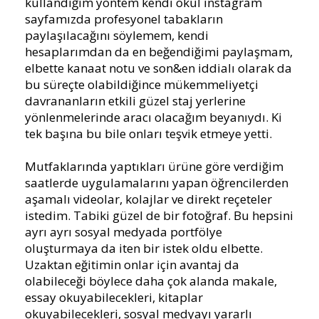
kullandığım yöntem kendi okul instagram
sayfamızda profesyonel tabakların
paylaşılacağını söylemem, kendi
hesaplarımdan da en beğendiğimi paylaşmam,
elbette kanaat notu ve son&en iddialı olarak da
bu süreçte olabildiğince mükemmeliyetçi
davrananların etkili güzel staj yerlerine
yönlenmelerinde aracı olacağım beyanıydı. Ki
tek başına bu bile onları teşvik etmeye yetti.
Mutfaklarında yaptıkları ürüne göre verdiğim
saatlerde uygulamalarını yapan öğrencilerden
aşamalı videolar, kolajlar ve direkt reçeteler
istedim. Tabiki güzel de bir fotoğraf. Bu hepsini
ayrı ayrı sosyal medyada portfölye
oluşturmaya da iten bir istek oldu elbette.
Uzaktan eğitimin onlar için avantaj da
olabileceği böylece daha çok alanda makale,
essay okuyabilecekleri, kitaplar
okuyabilecekleri, sosyal medyayı yararlı