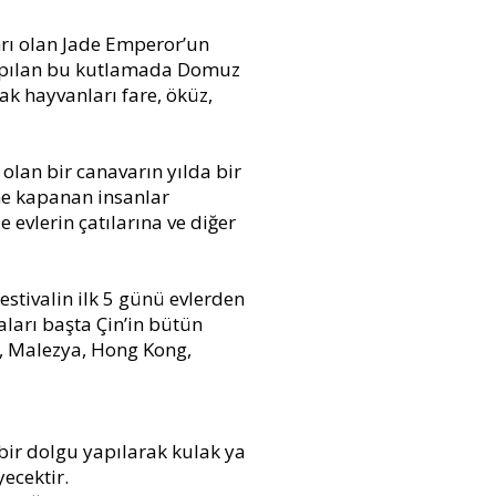
anrı olan Jade Emperor’un
 yapılan bu kutlamada Domuz
k hayvanları fare, öküz,
 olan bir canavarın yılda bir
ine kapanan insanlar
evlerin çatılarına ve diğer
festivalin ilk 5 günü evlerden
maları başta Çin’in bütün
d, Malezya, Hong Kong,
 bir dolgu yapılarak kulak ya
ecektir.