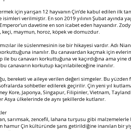
vermek için yarışan 12 hayvanın Çin’de kabul edilen ilk t
e isimleri verilmiştir. En son 2019 yılının Şubat ayında
 Emperor’un davetine en son icabet eden hayvandır. Zodya
 at, keçi, maymun, horoz, köpek ve domuzdur.
ızılar ile süslenmesinin ise bir hikayesi vardır. Adı Nian
 korkuttuğuna inanılır. Bu canavardan kaçmak için evler
ile bu canavarı korkuttuğuna ve kaçırdığına ama yine de 
 bu canavarın korkutup kaçırılabileceğine inanılır.
uğu, bereketi ve aileye verilen değeri simgeler. Bu yüzden 
l sofralarda sohbetler edilerek geçirilir. Çin yeni yıl kutla
ey Kore, Japonya, Singapur, Filipinler, Vietnam, Taylan
 Asya ülkelerinde de aynı şekillerde kutlanır.
ler
oğan, sarımsak, zencefil, lahana turşusu gibi malzemelerle
 hamur Çin kültüründe şans getirildiğine inanılan bir yiy