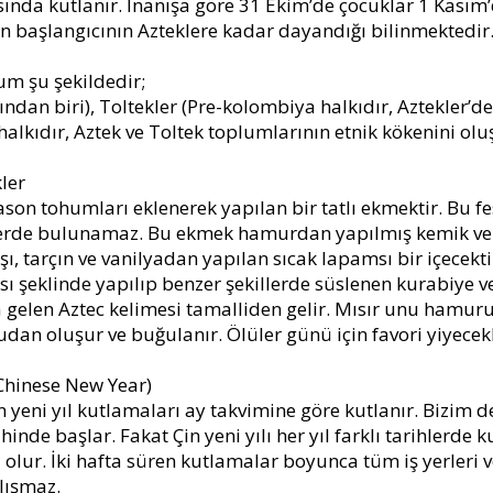
ında kutlanır. İnanışa göre 31 Ekim’de çocuklar 1 Kasım’d
lin başlangıcının Azteklere kadar dayandığı bilinmektedir
um şu şekildedir;
ından biri), Toltekler (Pre-kolombiya halkıdır, Aztekler’d
halkıdır, Aztek ve Toltek toplumlarının etnik kökenini olu
ler
son tohumları eklenerek yapılan bir tatlı ekmektir. Bu fe
yerde bulunamaz. Bu ekmek hamurdan yapılmış kemik ve ka
şı, tarçın ve vanilyadan yapılan sıcak lapamsı bir içecekti
ı şeklinde yapılıp benzer şekillerde süslenen kurabiye ve
 gelen Aztec kelimesi tamalliden gelir. Mısır unu hamur
gudan oluşur ve buğulanır. Ölüler günü için favori yiyecek
i/Chinese New Year)
in yeni yıl kutlamaları ay takvimine göre kutlanır. Bizim 
hinde başlar. Fakat Çin yeni yılı her yıl farklı tarihlerde 
 olur. İki hafta süren kutlamalar boyunca tüm iş yerleri 
lışmaz.