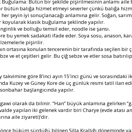
k Buğulama: Bütün bir şekilde pişirilmesinin anlamı aile bi
lar bütün balığa hizmet etmeyi severler çünkü balığa hizm
r şeyin iyi sonuçlanacağı anlamına gelir. Soğan, sarıms
 koyularak klasik buğulama şeklinde yapılır.
nginlik ve bolluğu temsil eder, noodle ise şansı.
öre bu yemek sadakati ifade eder. Soya sosu, anason, ka
zemelerle pişirilir.
n ortasına konulan tencerenin bir tarafında seçilen bir
bze ve et çeşitleri gelir. Bu çiğ sebze ve etler sosa batırılıp
Ay takvimine göre 8’inci ayın 15’inci günü ve sorasındaki
ında Kuzey ve Güney Kore de üç günlük resmi tatil ilan ed
a sonbahar başlangıcında yapılır.
gawi olarak da bilinir. “Han” büyük anlamına gelirken “g
ivalde yapılan iki gelenek vardır biri Charye (evde atası a
na aile ziyareti)’dir.
yıl önce hüküm sürdüğü bilinen Silla Krallığı döneminde ya