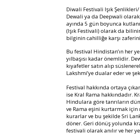
Diwali Festivali Işık Şenlikleri/
Dewali ya da Deepwali olarak 
ayında 5 gün boyunca kutlanır
(Işık Festivali) olarak da bilin
bilginin cahilliğe karşı zafer
Bu festival Hindistan’ın her y
yılbaşısı kadar önemlidir. Dew
kıyafetler satın alıp süslenere
Lakshmi’ye dualar eder ve şeke
Festival hakkında ortaya çıka
ise Kral Rama hakkındadır. Kr
Hindulara göre tanrıların dün
ve Rama eşini kurtarmak içi
kurarlar ve bu şekilde Sri Lan
döner. Geri dönüş yolunda kral
festivali olarak anılır ve her ye