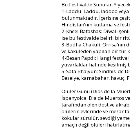
Bu Festivalde Sunulan Yiyecek
1-Laddu: Laddu, laddoo veya a
bulunmaktadır. İçerisine çeş
Hindistan’nın kutlama ve festi
2-Kheel Batashas: Diwali şenlik
ise bu festivalde belirli bir rit
3-Budha Chakuli: Orrisa’nın d
ve kakuleden yapılan bir tür 
4-Besan Papdi: Hangi festival
yuvarlaklar halinde kesilmiş b
5-Sata Bhajyun: Sindhis’ de Di
Bezelye, karnabahar, havuç, Fra
Ölüler Günü (Dios de la Muert
İspanyolca, Dia de Muertos ve
tarafından ölen dost ve akrab
ölülerin evlerinde ve mezar ta
kokular sürülür, sevdiği yeme
amaçlı değil ölüleri hatırlatm