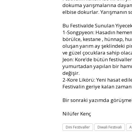
dokuma yarışmalarına dayanır
elbise dokurlar. Yarışmanın s
Bu Festivalde Sunulan Yiyecek
1-Songpyeon: Hasadın hemen ard
börülce, kestane , hünnap, hurm
oluşan yarım ay şeklindeki pir
ve güzel çocuklara sahip olaca
Jeon: Kore’de bütün festivaller
yumurtadan yapılan bir hamuru
değişir.
2-Kore Likörü: Yeni hasat edile
Festivalin geriye kalan zamanl
Bir sonraki yazımda görüşmek d
Nilüfer Kenç
Dini Festivaller
Diwali Festivali
A