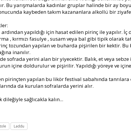
. Bu yarışmalarda kadınlar gruplar halinde bir ay boy
onucunda kaybeden takım kazananlara alkollü bir ziyafet
ler:
ından yapıldığı için hasat edilen pirinç ile yapılır. İç 
a , kırmızı fasulye , susam veya bal gibi tipik olarak tatl
inç tozundan yapılan ve buharda pişirilen bir kektir. Bu b
ğına inanılır.
de sofrada yerini alan bir yiyecektir. Balık, et veya sebze 
n içine doldurulur ve pişirilir. Yapıldığı yöreye ve için
n pirinçten yapılan bu likör festival sabahında tanrılara 
arında da kurulan sofralarda yerini alır.
ileğiyle sağlıcakla kalın...
tole
Laddu