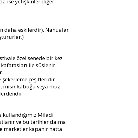
a ise yetişkinler diğer
.
en daha eskilerdir), Nahualar
ştururlar.)
stivale özel senede bir kez
fatasları ile süslenir.
r.
 şekerleme çeşitleridir.
u, mısır kabuğu veya muz
lerdendir.
de kullandığımız Miladi
kutlanır ve bu tarihler daima
ve marketler kapanır hatta