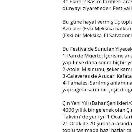
31 Ekim-2 Kasım tarihleri aras
dünyayı ziyaret eder. Festiva
Bu güne hayat vermiş üç topl
Aztekler (Eski Meksika halklar
(Eski bir Meksika-El Salvador 
Bu Festivalde Sunulan Yiyecek
1-Pan de Muerto: İçerisine ana
yapılır ve daha sonra hiçbir 
2-Atole: Mısır unu, şeker kamı
3-Calaveras de Azucar: Kafatas
4-Tamales: Sarılmış anlamına
yaprağına sarılı bir çeşit dol
Çin Yeni Yılı (Bahar Şenlikler
4000 yıllık bir gelenek olan Ç
Takvim' de yeni yıl 1 Ocak tari
21 Ocak ile 20 Şubat arasında
toplu taşımada bazı hatlar ça