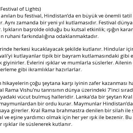
 Festival of Lights)
anılan bu festival, Hindistan’da en büyük ve önemli tati
. Aynı zamanda bir yeni yıl kutlamasıdır. Festival dünya 
ir. Işıkların başrolde olduğu bu kutsal etkinlik; ışığın karan
inin ruhani farkındalığına odaklanmaktadır.
erinde herkesi kucaklayacak şekilde kutlanır. Hindular için
ali’yi kutlayanlar tipik bir bayram kutlamasındaki gibi ev
k giyinirler. Evlerini ışıklar ve mumlarla süslerler. Ailenin
rleme gibi ikramlıklar hazırlarlar.
n hikayelerin çoğu şeytana karşı iyinin zafer kazanması h
al Rama Vishu’nu tanrısının dünya üzerindeki 7’inci sırad
yadaki vücut bulmuş halleridir. Lanka’da bir şeytan Kral 
n maymunlardan bir ordu kurar. Maymunlar Hindistan’dan
kaya girerler. Kral Rama brahmastra denilen bir silah ile s
 ve eşine yardımcı olmak için her yer ışık ile bezenir. Bu 
r ışıklar ile süslenerek kutlanır.