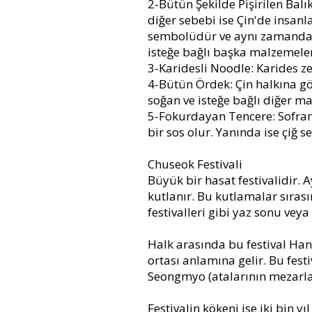
2-Bütün Şekilde Pişirilen Balı
diğer sebebi ise Çin'de insan
sembolüdür ve aynı zamanda he
isteğe bağlı başka malzemeler
3-Karidesli Noodle: Karides ze
4-Bütün Ördek: Çin halkına g
soğan ve isteğe bağlı diğer mal
5-Fokurdayan Tencere: Sofranı
bir sos olur. Yanında ise çiğ se
Chuseok Festivali
Büyük bir hasat festivalidir. 
kutlanır. Bu kutlamalar sıras
festivalleri gibi yaz sonu vey
Halk arasında bu festival Han
ortası anlamına gelir. Bu fest
Seongmyo (atalarının mezarları
Festivalin kökeni ise iki bin 