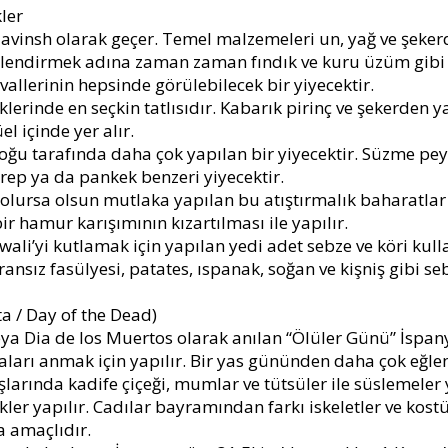
ler
vinsh olarak geçer. Temel malzemeleri un, yağ ve şekerdir
itlendirmek adına zaman zaman fındık ve kuru üzüm gibi
vallerinin hepsinde görülebilecek bir yiyecektir.
lerinde en seçkin tatlısıdır. Kabarık pirinç ve şekerden yap
üel içinde yer alır.
oğu tarafında daha çok yapılan bir yiyecektir. Süzme peyn
krep ya da pankek benzeri yiyecektir.
 olursa olsun mutlaka yapılan bu atıştırmalık baharatlar
ir hamur karışımının kızartılması ile yapılır.
wali’yi kutlamak için yapılan yedi adet sebze ve köri kull
nsız fasülyesi, patates, ıspanak, soğan ve kişniş gibi seb
a / Day of the Dead)
ya Dia de los Muertos olarak anılan “Ölüler Günü” İspany
aları anmak için yapılır. Bir yas gününden daha çok eğl
şlarında kadife çiçeği, mumlar ve tütsüler ile süslemeler y
kler yapılır. Cadılar bayramından farkı iskeletler ve ko
a amaçlıdır.