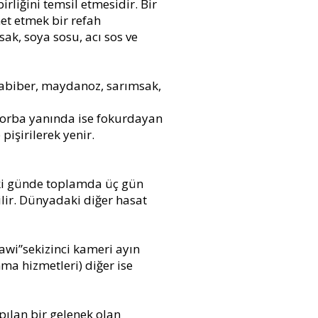
rliğini temsil etmesidir. Bir
et etmek bir refah
ak, soya sosu, acı sos ve
rabiber, maydanoz, sarımsak,
 çorba yanında ise fokurdayan
 pişirilerek yenir.
 iki günde toplamda üç gün
ilir. Dünyadaki diğer hasat
awi”sekizinci kameri ayın
nma hizmetleri) diğer ise
pılan bir gelenek olan