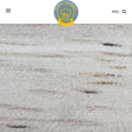
ARA...
ANASAYFA
MEKAN
EĞITIMLER
DANIŞMANLIK
YAZARLAR
BLOG
SÖZLÜK