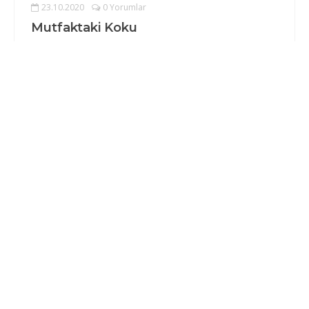
23.10.2020
0 Yorumlar
Mutfaktaki Koku
Gözlerinizi bir kaç saniyeliğine kapatın ve mutfaktan
içeriye adım attığınızda sizi etkisi...
DEVAMINI OKU
Makale