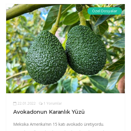
Özel Dosyalar
22.01.2022
1 Yorumlar
Avokadonun Karanlık Yüzü
Meksika Amerika’nın 15 katı avokado üretiyordu.