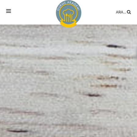
ARA...
ANASAYFA
MEKAN
EĞITIMLER
DANIŞMANLIK
YAZARLAR
BLOG
SÖZLÜK