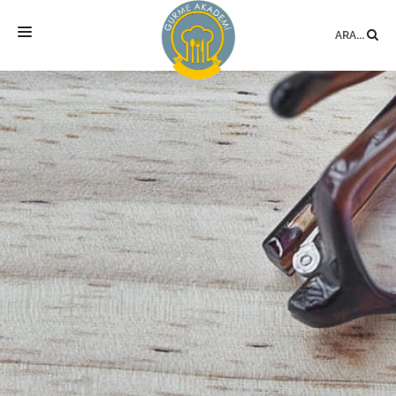
ARA...
ANASAYFA
MEKAN
EĞITIMLER
DANIŞMANLIK
YAZARLAR
BLOG
SÖZLÜK