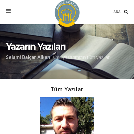
ARA...
ANASAYFA
MEKAN
Yazarın Yazıları
EĞITIMLER
Selami Balçar Alkan
isimli yazarımızın tüm yazıları
DANIŞMANLIK
YAZARLAR
Tüm Yazılar
BLOG
SÖZLÜK