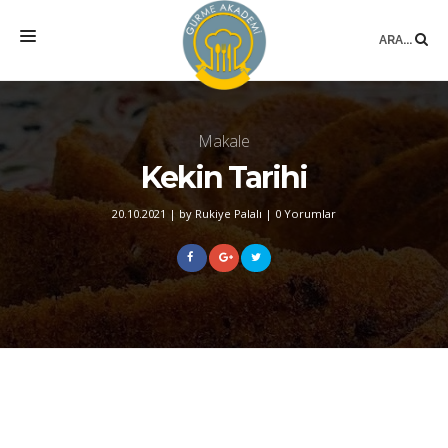
ARA...
ANASAYFA
Makale
MEKAN
Kekin Tarihi
EĞITIMLER
20.10.2021
|
by Rukiye Palalı
|
0 Yorumlar
DANIŞMANLIK
YAZARLAR
BLOG
SÖZLÜK