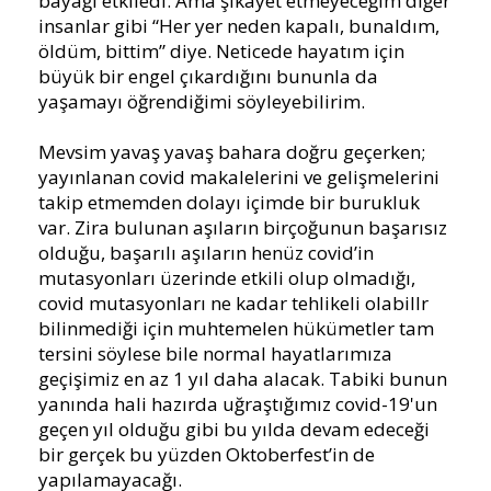
bayağı etkiledi. Ama şikayet etmeyeceğim diğer
insanlar gibi “Her yer neden kapalı, bunaldım,
öldüm, bittim” diye. Neticede hayatım için
büyük bir engel çıkardığını bununla da
yaşamayı öğrendiğimi söyleyebilirim.
Mevsim yavaş yavaş bahara doğru geçerken;
yayınlanan covid makalelerini ve gelişmelerini
takip etmemden dolayı içimde bir burukluk
var. Zira bulunan aşıların birçoğunun başarısız
olduğu, başarılı aşıların henüz covid’in
mutasyonları üzerinde etkili olup olmadığı,
covid mutasyonları ne kadar tehlikeli olabillr
bilinmediği için muhtemelen hükümetler tam
tersini söylese bile normal hayatlarımıza
geçişimiz en az 1 yıl daha alacak. Tabiki bunun
yanında hali hazırda uğraştığımız covid-19'un
geçen yıl olduğu gibi bu yılda devam edeceği
bir gerçek bu yüzden Oktoberfest’in de
yapılamayacağı.