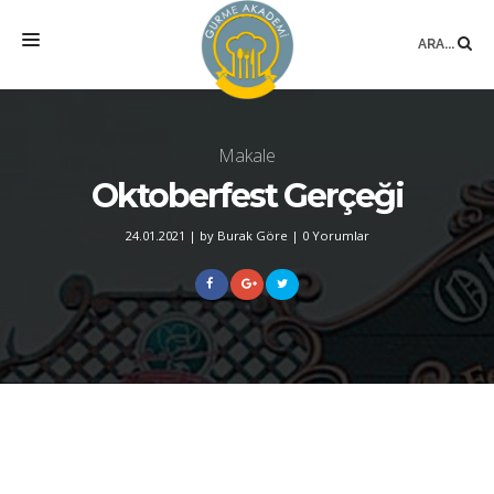
ARA...
ANASAYFA
Makale
MEKAN
Oktoberfest Gerçeği
EĞITIMLER
24.01.2021
|
by Burak Göre
|
0 Yorumlar
DANIŞMANLIK
YAZARLAR
BLOG
SÖZLÜK