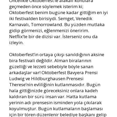
Öncelikle Oktoberfest’le alakalı konulara
geçmeden önce söylemek isterim ki;
Oktoberfest benim bugüne kadar gittiğim en iyi
iki festivalden birisiydi. Semget, Venedik
Karnavalı, Tomorrowland. Bu yüzden mutlaka
gidip görmenizi, eğlenmenizi öneririm.
Netflix’te bir de dizisi var. İsterseniz onu da
izleyin.
Oktoberfest’in ortaya çıkışı sanıldığının aksine
bira festivali değildir. Alman biralarının
güzelliği ve lezzeti sebebiyle böyle sanan
arkadaşlar var! Oktoberfest Bavyera Prensi
Ludwig ve Hildburghausen Prensesi
Therese’nin evliliğinin kutlanmasıdır. Bugün
hala gittiğinizde göreceksiniz onlara kadeh
kaldıran bir sürü insan var. Hatta kutlama
yerinin adı prensesin isminden yola çıkılarak
koyulmuştur. Bugün kutlamaların başlaması
için bir tören düzenlenir belediye başkanı gelip