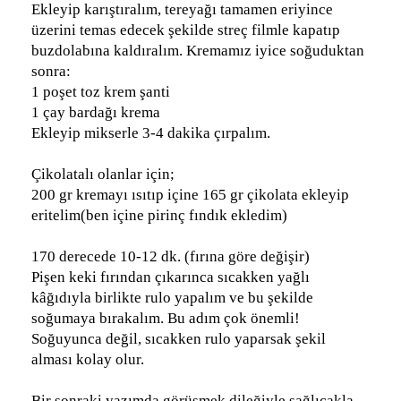
Ekleyip karıştıralım, tereyağı tamamen eriyince
üzerini temas edecek şekilde streç filmle kapatıp
buzdolabına kaldıralım. Kremamız iyice soğuduktan
sonra:
1 poşet toz krem şanti
1 çay bardağı krema
Ekleyip mikserle 3-4 dakika çırpalım.
Çikolatalı olanlar için;
200 gr kremayı ısıtıp içine 165 gr çikolata ekleyip
eritelim(ben içine pirinç fındık ekledim)
170 derecede 10-12 dk. (fırına göre değişir)
Pişen keki fırından çıkarınca sıcakken yağlı
kâğıdıyla birlikte rulo yapalım ve bu şekilde
soğumaya bırakalım. Bu adım çok önemli!
Soğuyunca değil, sıcakken rulo yaparsak şekil
alması kolay olur.
Bir sonraki yazımda görüşmek dileğiyle sağlıcakla