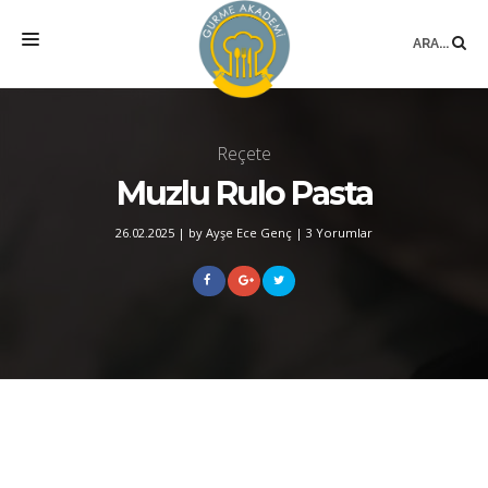
ARA...
ANASAYFA
Reçete
MEKAN
Muzlu Rulo Pasta
EĞITIMLER
26.02.2025
|
by Ayşe Ece Genç
|
3 Yorumlar
DANIŞMANLIK
YAZARLAR
BLOG
SÖZLÜK