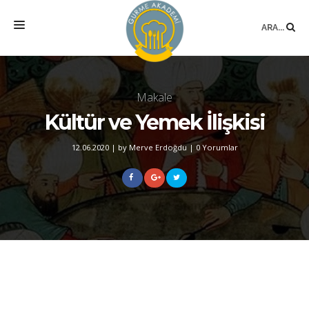
ARA...
ANASAYFA
Makale
MEKAN
Kültür ve Yemek İlişkisi
EĞITIMLER
12.06.2020
|
by Merve Erdoğdu
|
0 Yorumlar
DANIŞMANLIK
YAZARLAR
BLOG
SÖZLÜK