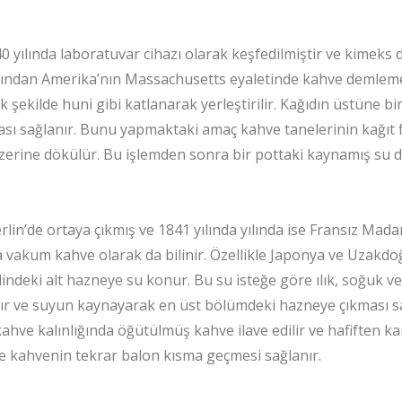
yılında laboratuvar cihazı olarak keşfedilmiştir ve kimeks
ından Amerika’nın Massachusetts eyaletinde kahve demlemek
k şekilde huni gibi katlanarak yerleştirilir. Kağıdın üstüne 
sı sağlanır. Bunu yapmaktaki amaç kahve tanelerinin kağıt f
zerine dökülür. Bu işlemden sonra bir pottaki kaynamış su dair
rlin’de ortaya çıkmış ve 1841 yılında yılında ise Fransız Mada
a vakum kahve olarak da bilinir. Özellikle Japonya ve Uzakdo
ndeki alt hazneye su konur. Bu su isteğe göre ılık, soğuk vey
ılır ve suyun kaynayarak en üst bölümdeki hazneye çıkması s
kahve kalınlığında öğütülmüş kahve ilave edilir ve hafiften ka
ve kahvenin tekrar balon kısma geçmesi sağlanır.