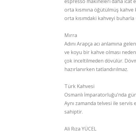
espresso makineleri daha icat 
orta kısmına öğütülmüş kahve k
orta kısımdaki kahveyi buharla 
Mırra
Adını Arapça acı anlamına gele
ve koyu bir kahve olması nedeniy
çok inceltilmeden dövülür. Dövme 
hazırlanırken tatlandırılmaz.
Türk Kahvesi
Osmanlı İmparatorluğu’nda gün
Aynı zamanda telvesi ile servis 
sahiptir.
Ali Rıza YÜCEL