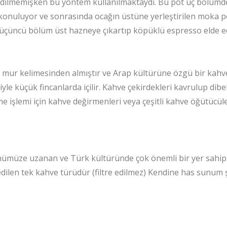
edilmemişken bu yöntem kullanılmaktaydı. Bu pot üç bölümde
onuluyor ve sonrasında ocağın üstüne yerleştirilen moka po
üçüncü bölüm üst hazneye çıkartıp köpüklü espresso elde ed
n mur kelimesinden almıştır ve Arap kültürüne özgü bir kah
le küçük fincanlarda içilir. Kahve çekirdekleri kavrulup dibe
işlemi için kahve değirmenleri veya çeşitli kahve öğütücüleri k
ümüze uzanan ve Türk kültüründe çok önemli bir yer sahip 
edilen tek kahve türüdür (filtre edilmez) Kendine has sunum ş