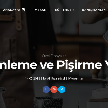
ANASAYFA
MEKAN
EĞITIMLER
DANIŞMANLIK
Özel Dosyalar
leme ve Pişirme 
14.05.2018
|
by Ali Rıza Yücel
|
0 Yorumlar