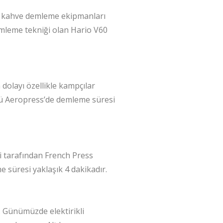
ra kahve demleme ekipmanları
emleme tekniği olan Hario V60
dolayı özellikle kampçılar
ünkü Aeropress’de demleme süresi
ani tarafından French Press
 süresi yaklaşık 4 dakikadır.
r. Günümüzde elektirikli