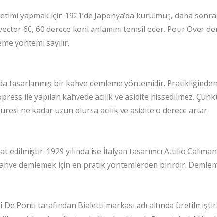
 üretimi yapmak için 1921’de Japonya’da kurulmuş, daha son
vector 60, 60 derece koni anlamını temsil eder. Pour Over d
me yöntemi sayılır.
nda tasarlanmış bir kahve demleme yöntemidir. Pratikliğinden 
eropress ile yapılan kahvede acılık ve asidite hissedilmez. Ç
resi ne kadar uzun olursa acılık ve asidite o derece artar.
cat edilmiştir. 1929 yılında ise İtalyan tasarımcı Attilio Calim
 kahve demlemek için en pratik yöntemlerden birirdir. Demleme
gi De Ponti tarafından Bialetti markası adı altında üretilmişti