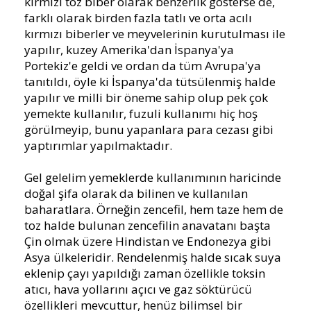
kırmızı toz biber olarak benzerlik gösterse de,
farklı olarak birden fazla tatlı ve orta acılı
kırmızı biberler ve meyvelerinin kurutulması ile
yapılır, kuzey Amerika'dan İspanya'ya
Portekiz'e geldi ve ordan da tüm Avrupa'ya
tanıtıldı, öyle ki İspanya'da tütsülenmiş halde
yapılır ve milli bir öneme sahip olup pek çok
yemekte kullanılır, fuzuli kullanımı hiç hoş
görülmeyip, bunu yapanlara para cezası gibi
yaptırımlar yapılmaktadır.
Gel gelelim yemeklerde kullanımının haricinde
doğal şifa olarak da bilinen ve kullanılan
baharatlara. Örneğin zencefil, hem taze hem de
toz halde bulunan zencefilin anavatanı başta
Çin olmak üzere Hindistan ve Endonezya gibi
Asya ülkeleridir. Rendelenmiş halde sıcak suya
eklenip çayı yapıldığı zaman özellikle toksin
atıcı, hava yollarını açıcı ve gaz söktürücü
özellikleri mevcuttur, henüz bilimsel bir