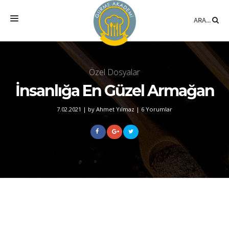
ARA...
ANASAYFA
Özel Dosyalar
MEKAN
İnsanlığa En Güzel Armağan
EĞITIMLER
7.02.2021
|
by Ahmet Yılmaz
|
6 Yorumlar
DANIŞMANLIK
YAZARLAR
BLOG
SÖZLÜK