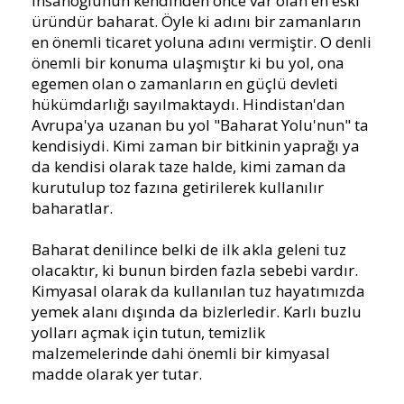
insanoğlunun kendinden önce var olan en eski
üründür baharat. Öyle ki adını bir zamanların
en önemli ticaret yoluna adını vermiştir. O denli
önemli bir konuma ulaşmıştır ki bu yol, ona
egemen olan o zamanların en güçlü devleti
hükümdarlığı sayılmaktaydı. Hindistan'dan
Avrupa'ya uzanan bu yol "Baharat Yolu'nun" ta
kendisiydi. Kimi zaman bir bitkinin yaprağı ya
da kendisi olarak taze halde, kimi zaman da
kurutulup toz fazına getirilerek kullanılır
baharatlar.
Baharat denilince belki de ilk akla geleni tuz
olacaktır, ki bunun birden fazla sebebi vardır.
Kimyasal olarak da kullanılan tuz hayatımızda
yemek alanı dışında da bizlerledir. Karlı buzlu
yolları açmak için tutun, temizlik
malzemelerinde dahi önemli bir kimyasal
madde olarak yer tutar.