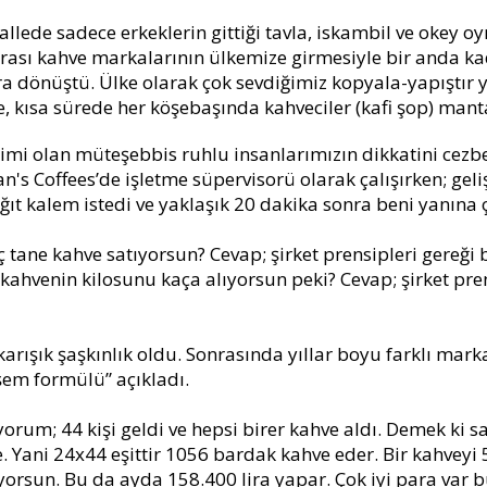
ede sadece erkeklerin gittiği tavla, iskambil ve okey o
arası kahve markalarının ülkemize girmesiyle bir anda kad
ra dönüştü. Ülke olarak çok sevdiğimiz kopyala-yapıştır y
, kısa sürede her köşebaşında kahveciler (kafi şop) manta
imi olan müteşebbis ruhlu insanlarımızın dikkatini cezbet
an's Coffees’de işletme süpervisorü olarak çalışırken; ge
t kalem istedi ve yaklaşık 20 dakika sonra beni yanına ç
aç tane kahve satıyorsun? Cevap; şirket prensipleri gere
 kahvenin kilosunu kaça alıyorsun peki? Cevap; şirket pre
 karışık şaşkınlık oldu. Sonrasında yıllar boyu farklı mark
m formülü” açıkladı.
orum; 44 kişi geldi ve hepsi birer kahve aldı. Demek ki s
e. Yani 24x44 eşittir 1056 bardak kahve eder. Bir kahveyi
yorsun. Bu da ayda 158.400 lira yapar. Çok iyi para var b