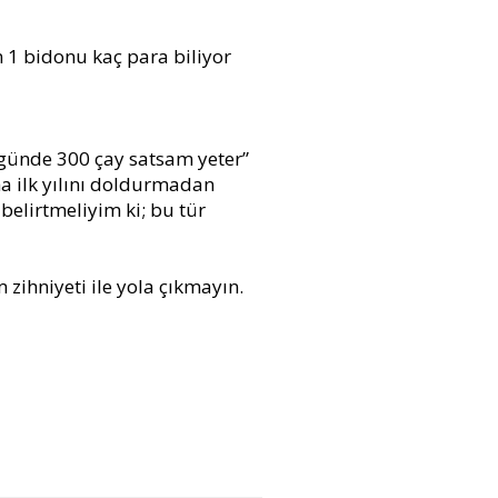
n 1 bidonu kaç para biliyor
“günde 300 çay satsam yeter”
ha ilk yılını doldurmadan
belirtmeliyim ki; bu tür
 zihniyeti ile yola çıkmayın.