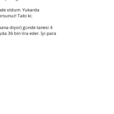
inde oldum. Yukarda
rsunuz! Tabi ki;
(bana diyor) günde tanesi 4
a 36 bin lira eder. İyi para