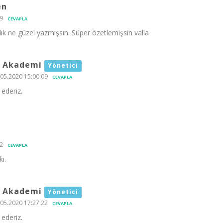
en
9
CEVAPLA
ık ne güzel yazmışsın. Süper özetlemişsin valla
 Akademi
Yönetici
05.2020 15:00:09
CEVAPLA
ederiz.
2
CEVAPLA
i.
 Akademi
Yönetici
05.2020 17:27:22
CEVAPLA
ederiz.