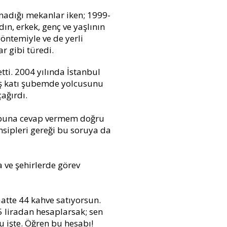
ynadığı mekanlar iken; 1999-
ın, erkek, genç ve yaşlının
öntemiyle ve de yerli
r gibi türedi.
ti. 2004 yılında İstanbul
liş katı şubemde yolcusunu
ağırdı.
ği buna cevap vermem doğru
nsipleri gereği bu soruya da
a ve şehirlerde görev
aatte 44 kahve satıyorsun.
 5 liradan hesaplarsak; sen
u işte. Öğren bu hesabı!