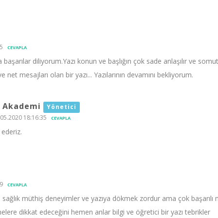
5
CEVAPLA
a başarılar diliyorum.Yazı konun ve başlığın çok sade anlaşılır ve som
e net mesajları olan bir yazı... Yazılarının devamını bekliyorum.
 Akademi
Yönetici
05.2020 18:16:35
CEVAPLA
ederiz.
9
CEVAPLA
ne sağlık müthiş deneyimler ve yazıya dökmek zordur ama çok başarılı 
lere dikkat edeceğini hemen anlar bilgi ve öğretici bir yazı tebrikler