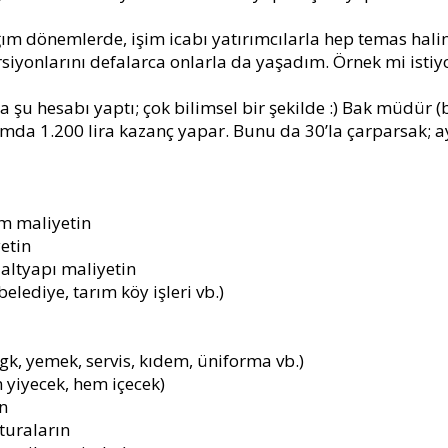
m dönemlerde, işim icabı yatırımcılarla hep temas hal
iyonlarını defalarca onlarla da yaşadım. Örnek mi istiyo
na şu hesabı yaptı; çok bilimsel bir şekilde :) Bak müdür 
mda 1.200 lira kazanç yapar. Bunu da 30’la çarparsak; ayd
m maliyetin
etin
e altyapı maliyetin
belediye, tarım köy işleri vb.)
gk, yemek, servis, kıdem, üniforma vb.)
yiyecek, hem içecek)
in
aturaların