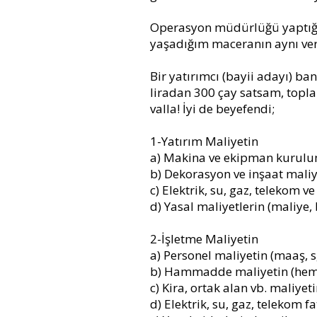
Operasyon müdürlüğü yaptığı
yaşadığım maceranın aynı vers
Bir yatırımcı (bayii adayı) ba
liradan 300 çay satsam, topla
valla! İyi de beyefendi;
1-Yatırım Maliyetin
a) Makina ve ekipman kurulu
b) Dekorasyon ve inşaat maliy
c) Elektrik, su, gaz, telekom v
d) Yasal maliyetlerin (maliye, 
2-İşletme Maliyetin
a) Personel maliyetin (maaş, s
b) Hammadde maliyetin (hem 
c) Kira, ortak alan vb. maliyet
d) Elektrik, su, gaz, telekom f