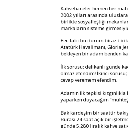
Kahvehaneler hemen her mahall
2002 yılları arasında uluslar
birlikte sosyalleştiği mekanla
markaların sisteme girmesiyle
Eee tabi bu durum biraz birik
Atatürk Havalimanı, Gloria Je
bekleyen bir adam benden kağı
İlk sorusu; delikanlı günde k
olmaz efendim! İkinci sorusu;
cevap veremem efendim.
Adamın ilk tepkisi kızgınlıkla
yaparken duyacağım “muhteşe
Bak kardeşim bir saattir bakıy
Burası 24 saat açık bir işletm
günde 5.280 liralık kahve satı