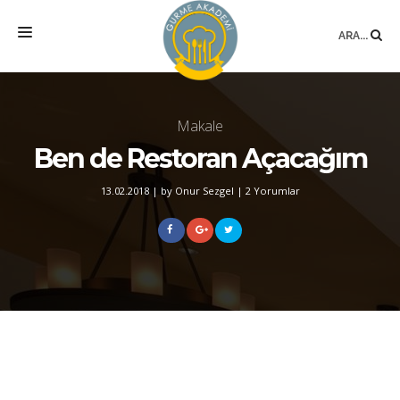
ARA...
ANASAYFA
Makale
MEKAN
Ben de Restoran Açacağım
EĞITIMLER
13.02.2018
|
by Onur Sezgel
|
2 Yorumlar
DANIŞMANLIK
YAZARLAR
BLOG
SÖZLÜK